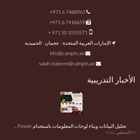
+971 6 7488961
+971 6 7418659
+ 971 50 1035571
الإمارات العربية المتحدة - عجمان - الحميدية
info@campts.ae
salah.shaheen@campts.ae
الأخبار التدريبية
تحليل البيانات وبناء لوحات المعلومات باستخدام Power ...
09 أغسطس , 2026