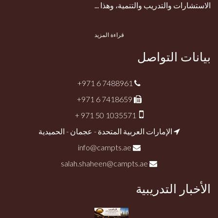
الاستشارات والتدريب والتنمية، وهذا ...
قراءة المزيد
بيانات التواصل
+971 6 7488961
+971 6 7418659
+ 971 50 1035571
الإمارات العربية المتحدة - عجمان - الحميدية
info@campts.ae
salah.shaheen@campts.ae
الأخبار التدريبية