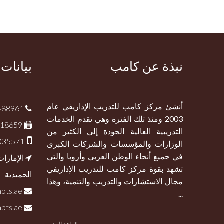
نبذة عن كامب
بيانات
أنشئ مركز كامب للتدريب الإداريفي عام
488961
2003 ومنذ تلك الفترة وهي تقدم الخدمات
418659
التدريبية العالية الجودة إلى الكثير من
1035571
الوزارات والمؤسسات والشركات الكبرى
في جميع أنحاء الوطن العربي وأروبا والتي
الإمارات
تشهد بقوة مركز كامب للتدريب الإداريفي
الحميدية
مجال الاستشارات والتدريب والتنمية، وهذا
info@campts.ae
...
salah.shaheen@campts.ae