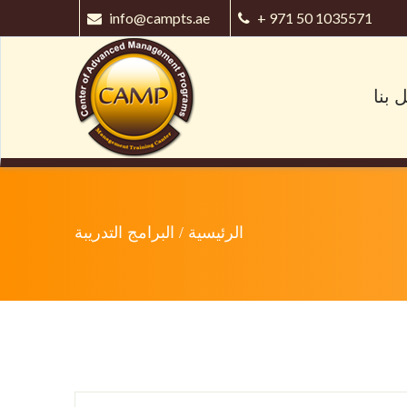
info@campts.ae
+ 971 50 1035571
 بنا
الرئيسية
/
البرامج التدريبة