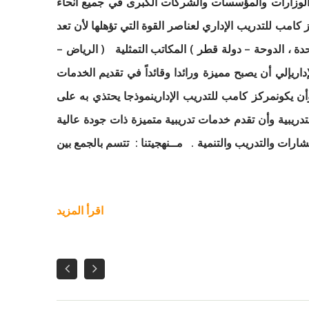
الجودة إلى الكثير من الوزارات والمؤسسات والشركات الكبرى في جميع أنحاء
كامب للتدريب الإداري لعناصر القوة التي تؤهلها لأن تعد
 ، الدوحة – دولة قطر ) المكاتب التمثلية ( الرياض –
داريإلي أن يصبح مميزة ورائدا وقائداً في تقديم الخدمات
وأن يكونمركز كامب للتدريب الإدارينموذجا يحتذي به على
دريبية وأن تقدم خدمات تدريبية متميزة ذات جودة عالية
رات والتدريب والتنمية . مــنهجيتنا : تتسم بالجمع بين
اقرأ المزيد