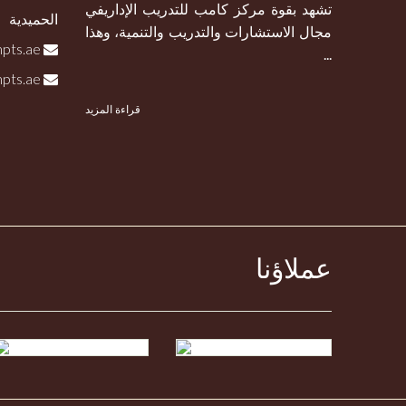
تشهد بقوة مركز كامب للتدريب الإداريفي
الحميدية
مجال الاستشارات والتدريب والتنمية، وهذا
info@campts.ae
...
salah.shaheen@campts.ae
قراءة المزيد
عملاؤنا