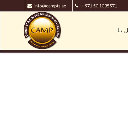
info@campts.ae
+ 971 50 1035571
 بنا