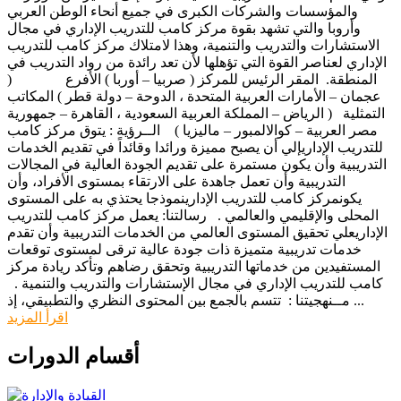
والمؤسسات والشركات الكبرى في جميع أنحاء الوطن العربي
وأروبا والتي تشهد بقوة مركز كامب للتدريب الإداري في مجال
الاستشارات والتدريب والتنمية، وهذا لامتلاك مركز كامب للتدريب
الإداري لعناصر القوة التي تؤهلها لأن تعد رائدة من رواد التدريب في
المنطقة. المقر الرئيس للمركز ( صربيا – أوربا ) الأفرع (
عجمان – الأمارات العربية المتحدة ، الدوحة – دولة قطر ) المكاتب
التمثلية ( الرياض – المملكة العربية السعودية ، القاهرة – جمهورية
مصر العربية – كوالالمبور – ماليزيا ) الــرؤية : يتوق مركز كامب
للتدريب الإداريإلي أن يصبح مميزة ورائدا وقائداً في تقديم الخدمات
التدريبية وأن يكون مستمرة على تقديم الجودة العالية في المجالات
التدريبية وأن تعمل جاهدة على الارتقاء بمستوى الأفراد، وأن
يكونمركز كامب للتدريب الإدارينموذجا يحتذي به على المستوى
المحلى والإقليمي والعالمي . رسالتنا: يعمل مركز كامب للتدريب
الإداريعلي تحقيق المستوى العالمي من الخدمات التدريبية وأن تقدم
خدمات تدريبية متميزة ذات جودة عالية ترقى لمستوى توقعات
المستفيدين من خدماتها التدريبية وتحقق رضاهم وتأكد ريادة مركز
كامب للتدريب الإداري في مجال الإستشارات والتدريب والتنمية .
مــنهجيتنا : تتسم بالجمع بين المحتوى النظري والتطبيقي، إذ ...
اقرأ المزيد
أقسام الدورات